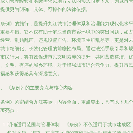
的成功管理经验和实际需求以地方立法的形式固定下来，为城市
理提供更为明确、具体、可操作的法律依据。
《条例》的施行，是提升九江城市治理体系和治理能力现代化水
的重要举措。它不仅有助于解决当前市容环境中的突出问题，如
道经营、乱贴乱画、违规设置广告、环境卫生脏乱差等，更是对
来城市精细化、长效化管理的前瞻性布局。通过法治手段引导和
范市民行为，将有效促进市民文明素养的提升，共同营造整洁、
美、文明、有序的城乡环境，对于增强城市综合竞争力、提升市
幸福感和获得感具有深远意义。
二、 《条例》的主要亮点与核心内容
《条例》紧密结合九江实际，内容全面，重点突出，具有以下几
显著亮点：
明确适用范围与管理体制
：《条例》不仅适用于城市建成区
也对乡镇、街道、村庄等区域的市容管理活动作出了原则性