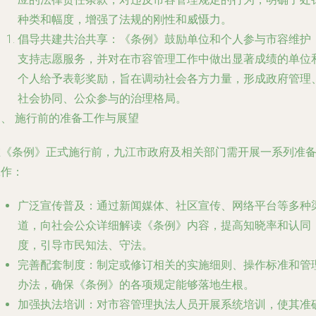
种类和幅度，增强了法规的刚性和威慑力。
倡导共建共治共享
：《条例》鼓励单位和个人参与市容维护
支持志愿服务，并对在市容管理工作中做出显著成绩的单位
个人给予表彰奖励，旨在调动社会各方力量，形成政府管理
社会协同、公众参与的治理格局。
三、 施行前的准备工作与展望
在《条例》正式施行前，九江市政府及相关部门需开展一系列准
工作：
广泛宣传普及
：通过新闻媒体、社区宣传、网络平台等多种
道，向社会公众详细解读《条例》内容，提高知晓率和认同
度，引导市民知法、守法。
完善配套制度
：制定或修订相关的实施细则、操作标准和管
办法，确保《条例》的各项规定能够落地生根。
加强执法培训
：对市容管理执法人员开展系统培训，使其准