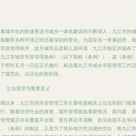
随着城市化的快速推进与城乡一体化建设的不断深入，九江市的
市面貌和乡村环境正经历着深刻的变化。为适应这一发展趋势，
范市容管理秩序，提升城市品质和人居环境，九江市制定并颁布
《九江市城市市容管理条例》（以下简称《条例》）。该《条例
将于明年五月一日起正式施行，标志着九江市城乡市容管理工作
入了规范化、法治化的新阶段。
、 立法背景与重要意义
长期以来，九江市的市容管理工作主要依据相关上位法和部门规
进行。随着经济社会的发展，城市管理面临着新情况、新问题，
有管理规定存在覆盖不全面、责任界定不清晰、执法依据不足等
题。《条例》的制定，正是为了填补地方性法规的空白，将九江