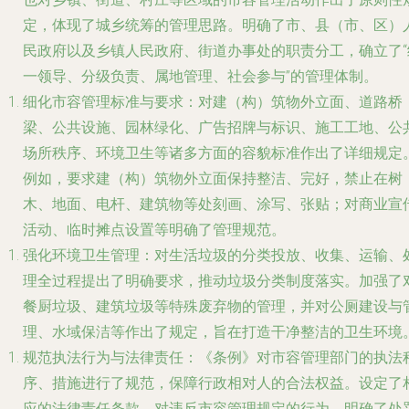
定，体现了城乡统筹的管理思路。明确了市、县（市、区）
民政府以及乡镇人民政府、街道办事处的职责分工，确立了“
一领导、分级负责、属地管理、社会参与”的管理体制。
细化市容管理标准与要求
：对建（构）筑物外立面、道路桥
梁、公共设施、园林绿化、广告招牌与标识、施工工地、公
场所秩序、环境卫生等诸多方面的容貌标准作出了详细规定
例如，要求建（构）筑物外立面保持整洁、完好，禁止在树
木、地面、电杆、建筑物等处刻画、涂写、张贴；对商业宣
活动、临时摊点设置等明确了管理规范。
强化环境卫生管理
：对生活垃圾的分类投放、收集、运输、
理全过程提出了明确要求，推动垃圾分类制度落实。加强了
餐厨垃圾、建筑垃圾等特殊废弃物的管理，并对公厕建设与
理、水域保洁等作出了规定，旨在打造干净整洁的卫生环境
规范执法行为与法律责任
：《条例》对市容管理部门的执法
序、措施进行了规范，保障行政相对人的合法权益。设定了
应的法律责任条款，对违反市容管理规定的行为，明确了处