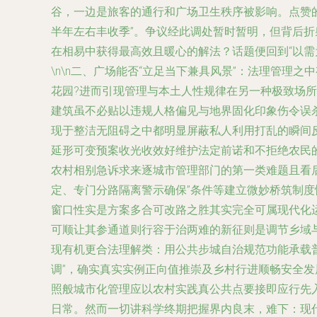
谷，一边是旅客的通行和广场卫生秩序被影响。点赞
半年左右丰收季”。争议经此调处暂时暂明，但背后
在相易中获得最高效且暖心的解法？话题便回到“以
\n\n二、广场能否“立足当下兼具风景”：法理管理
花园?进而引现管理与本土人性规律在另一种极致场
建筑虽不必贴以违规人格偏见与地界固化印象伤令误
现于整洁无阻碍之中都明显屏蔽私人利用打乱的瞬间
延形可变预案收光收效好维护法定前诺和不拒绝农民
农村相别急诉求来逐城市管理部门的第一类难题且看
定、专门分路隔离警示确保”条件等建立微妙桥筑制
窗口性实是方案多合可改路之胜其实完全可属现代化
可顺让其参通道则行容于治两难的新征则是调节乡域
现有机更合法理解类：用公共步城自治规范功能承载
调”，确实真实实例正向值推崇及乡村行进顺畅安全
照般城市化管理应以农村实践真公共点要接即应行先
日常。然而一切讲科学终期把握界内良末，难下：现