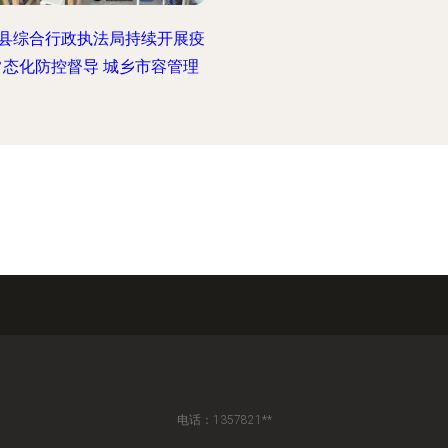
县综合行政执法局持续开展疫
常态化防控督导 城乡市容管理
电话：1357821**