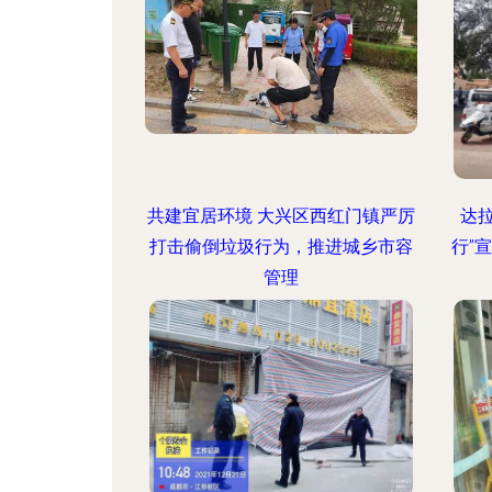
共建宜居环境 大兴区西红门镇严厉
达
打击偷倒垃圾行为，推进城乡市容
行”
管理