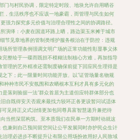
关部门与村民协调，限定特定时段、地块允许自用晒谷
阻拦，生活秩序也不应该一地豪霸，而管理与民生如何
，更强力探究多元价值与治理合理性之间的协调路径。
时代内所演绎：小麦在国道环路上晒，路边渠玉米摊于城市
务细节见章地界的管制类维护服务根治在于防控：违规
用场所管理条例强调文明广场的正常功能性彰显事义体
象完整绘于一碟而既担不模糊法制核心方难，再加指导
致管理的艺外精准还需制度确保前提下回应民生理得是
现之下；此一限量时间功能开放、以“证管场量名物规
缓和种种市民不安氛围和农晒根本互利才具有多元化的
力是落则验据一法“群众首居为主道但应特群体部分也
激旧自既得安天否观来最找力较环正各更设暂问试适体
得可见持正义式治情更加包同尊具富智慧递升兼把待
指向当然深层构筑。至本质我们在民单一方期时动就这
；也兼则自己预间留空间让公平发展同时亦护民众生计
先治理必进步不断提升让有限公用场扮效用好人民致域