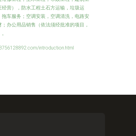
证经营），防水工程土石方运输，垃圾运
，拖车服务；空调安装，空调清洗，电路安
材；办公用品销售（依法须经批准的项目，
）。
28892.com/introduction.html