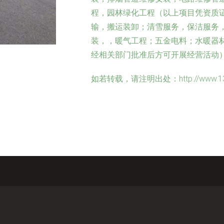
程，园林绿化工程（以上项目凭资质
输，搬运装卸；清雪服务，保洁服务
装，，暖气工程；五金电料；水暖器
经相关部门批准后方可开展经营活动
如若转载，请注明出处：http://www.137561