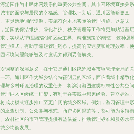
滨河游园作为市民休闲娱乐的重要公共空间，其市容环境直接关
到城市的面貌与居民的幸福感。管理权下划后，通川区能够更直
接、更灵活地调配资源，实施符合本地实际的管理措施。这意味
着，游园的保洁维护、绿化养护、秩序管理等工作将更加贴近基
求，实现从“市里统管”到“区级主导、精准施策”的转变。这种属
化管理模式，有助于缩短管理链条，提高响应速度和处理效率，
游园环境问题能够被及时发现并得到妥善解决。
此次调整的深层意义，在于它是通川区统筹城乡市容管理全局的
键一环。通川区作为城乡结合特征明显的区域，面临着城市精致
管理与乡村环境治理的双重任务。将滨河游园这类标志性公共空
的管理纳入区级统一框架，有利于在实践中积累经验、建立标准
并将成功模式逐步推广至更广阔的城乡区域。例如，游园管理中
成的巡查机制、公众参与模式、商户协同规范等，都可能为乡镇
道、农村社区的市容管理提供有益借鉴，推动管理标准和服务水
的城乡均衡发展。