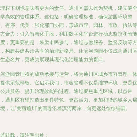
管理权下划也意味着更大的责任。通川区需以此为契机，建立健
科学高效的管理体系。这包括：明确管理标准，确保游园环境整
洁、有序、优美；强化部门协同，形成市容、园林、市政、执法
多方合力；引入智慧化手段，利用数字化平台进行动态监控和智
调度；更重要的是，鼓励市民参与，通过志愿服务、监督反馈等
式，构建共建共治共享的治理新格局。让滨河游园不仅成为通川
的生态名片，更成为展现其现代化治理能力的窗口。
滨河游园管理权的成功承接与运营，将为通川区城乡市容管理一
化提供示范样板。它启示我们，市容管理不仅是维护环境，更是
化公共服务、提升治理效能的过程。通过聚焦重点区域，以点带
面，通川区有望打造出更具特色、更富活力、更加和谐的城乡人
环境，让“美丽通川”的画卷沿着滨河两岸，向更远处徐徐铺展。
如若转载，请注明出处：