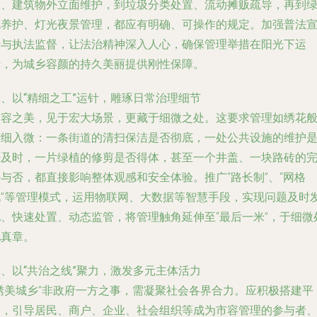
置、建筑物外立面维护，到垃圾分类处置、流动摊贩疏导，再到
化养护、灯光夜景管理，都应有明确、可操作的规定。加强普法
传与执法监督，让法治精神深入人心，确保管理举措在阳光下运
行，为城乡容颜的持久美丽提供刚性保障。
、以“精细之工”运针，雕琢日常治理细节
市容之美，见于宏大场景，更藏于细微之处。这要求管理如绣花
精细入微：一条街道的清扫保洁是否彻底，一处公共设施的维护
否及时，一片绿植的修剪是否得体，甚至一个井盖、一块路砖的
与否，都直接影响整体观感和安全体验。推广“路长制”、“网格
化”等管理模式，运用物联网、大数据等智慧手段，实现问题及时
现、快速处置、动态监管，将管理触角延伸至“最后一米”，于细微
见真章。
、以“共治之线”聚力，激发多元主体活力
“绣美城乡”非政府一方之事，需凝聚社会各界合力。应积极搭建平
台，引导居民、商户、企业、社会组织等成为市容管理的参与者