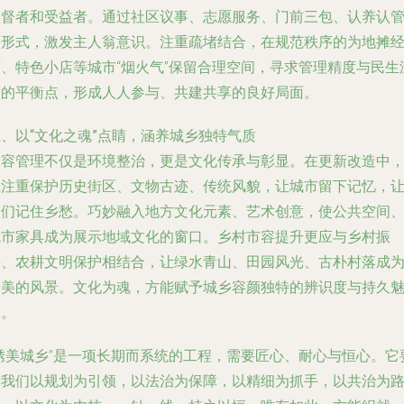
监督者和受益者。通过社区议事、志愿服务、门前三包、认养认
等形式，激发主人翁意识。注重疏堵结合，在规范秩序的为地摊
济、特色小店等城市“烟火气”保留合理空间，寻求管理精度与民生
度的平衡点，形成人人参与、共建共享的良好局面。
、以“文化之魂”点睛，涵养城乡独特气质
市容管理不仅是环境整治，更是文化传承与彰显。在更新改造中
应注重保护历史街区、文物古迹、传统风貌，让城市留下记忆，
人们记住乡愁。巧妙融入地方文化元素、艺术创意，使公共空间
城市家具成为展示地域文化的窗口。乡村市容提升更应与乡村振
兴、农耕文明保护相结合，让绿水青山、田园风光、古朴村落成
最美的风景。文化为魂，方能赋予城乡容颜独特的辨识度与持久
力。
“绣美城乡”是一项长期而系统的工程，需要匠心、耐心与恒心。它
求我们以规划为引领，以法治为保障，以精细为抓手，以共治为