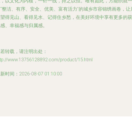
径，以文化为内核，一针一线，持之以恒。唯有如此，方能织就
幅“整洁、有序、安全、优美、富有活力”的城乡市容锦绣画卷，让
民望得见山、看得见水、记得住乡愁，在美好环境中享有更多的
得感、幸福感与归属感。
如若转载，请注明出处：
ttp://www.13756128892.com/product/15.html
新时间：2026-08-07 01:10:00