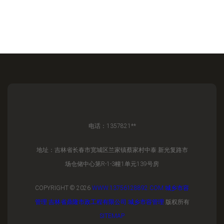
电话：1357821**
地址：吉林省长春市宽城区兰家镇蔡家村中泰.新光复路市
场仓储中心第R-1-3幢1单元139号房
COPYRIGHT © 2026
WWW.13756128892.COM
城乡市容
管理
吉林省鼎隆市政工程有限公司
城乡市容管理
版权所有
SITEMAP