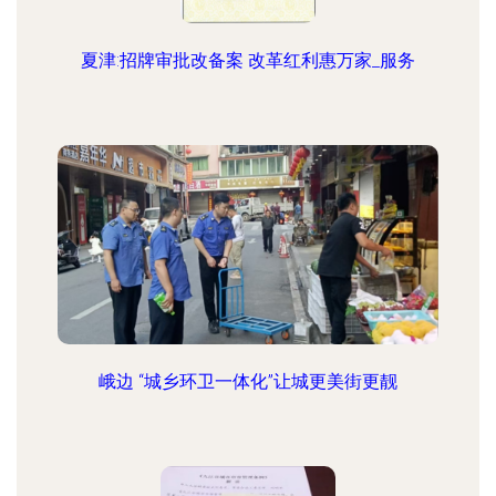
夏津:招牌审批改备案 改革红利惠万家_服务
峨边 “城乡环卫一体化”让城更美街更靓