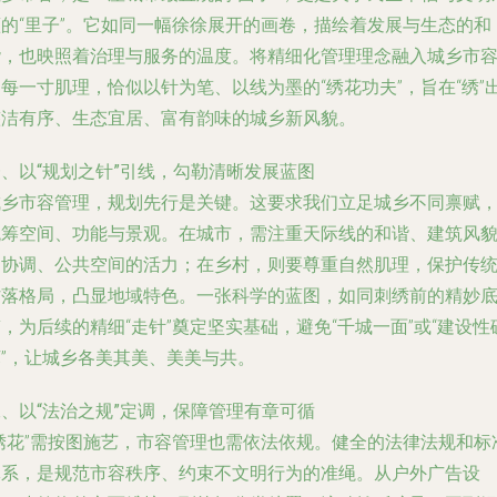
蕴的“里子”。它如同一幅徐徐展开的画卷，描绘着发展与生态的和
谐，也映照着治理与服务的温度。将精细化管理理念融入城乡市
每一寸肌理，恰似以针为笔、以线为墨的“绣花功夫”，旨在“绣”
整洁有序、生态宜居、富有韵味的城乡新风貌。
、以“规划之针”引线，勾勒清晰发展蓝图
城乡市容管理，规划先行是关键。这要求我们立足城乡不同禀赋
统筹空间、功能与景观。在城市，需注重天际线的和谐、建筑风
的协调、公共空间的活力；在乡村，则要尊重自然肌理，保护传
村落格局，凸显地域特色。一张科学的蓝图，如同刺绣前的精妙
，为后续的精细“走针”奠定坚实基础，避免“千城一面”或“建设性
坏”，让城乡各美其美、美美与共。
、以“法治之规”定调，保障管理有章可循
“绣花”需按图施艺，市容管理也需依法依规。健全的法律法规和标
体系，是规范市容秩序、约束不文明行为的准绳。从户外广告设